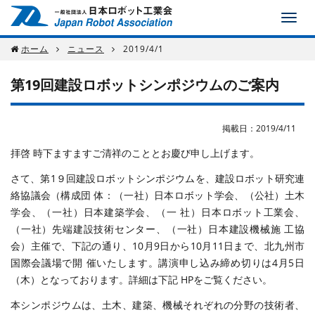
ホーム
ニュース
2019/4/1
第19回建設ロボットシンポジウムのご案内
掲載日：2019/4/11
拝啓 時下ますますご清祥のこととお慶び申し上げます。
さて、第1９回建設ロボットシンポジウムを、建設ロボット研究連
絡協議会（構成団 体：（一社）日本ロボット学会、（公社）土木
学会、（一社）日本建築学会、（一 社）日本ロボット工業会、
（一社）先端建設技術センター、（一社）日本建設機械施 工協
会）主催で、下記の通り、10月9日から10月11日まで、北九州市
国際会議場で開 催いたします。講演申し込み締め切りは4月5日
（木）となっております。詳細は下記 HPをご覧ください。
本シンポジウムは、土木、建築、機械それぞれの分野の技術者、